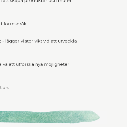
nom att skapa produkter och möten
årt formspråk.
 lägger vi stor vikt vid att utveckla
älva att utforska nya möjligheter
tion.