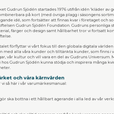
t Gudrun Sjödén startades 1976 utifrån idén ’kläder av g
ombinerbara på kort (med övriga plagg i säsongens sortimen
ande idé, som fortsätter att finnas kvar i företaget och so
 Stiftelsen Gudrun Sjödén Foundation. Gudruns personliga 
rial, färger och design samt hållbarhet tror vi fortsatt 
ftelse.
alet förflyttar vi vårt fokus till den globala digitala värl
 med alla våra kunder och tilltänkta kunder, som finns i 
ar, vår kultur och vill vara en del av Gudruns Universum. M
 hos Gudrun Sjödén kunna stödja och inspirera många kvin
eter.
rket och våra kärnvärden
 vi så här i vår varumärkesmanual:
 gör ska bottna i ett hållbart agerande i alla led av vår ve