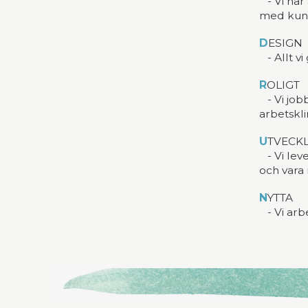
- Vi har
med kunde
D
ESIGN
- Allt vi
R
OLIGT
- Vi jobb
arbetskli
U
TVECK
- Vi leve
och vara 
N
YTTA
- Vi arb