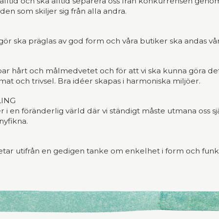
 alltid och ska alltid separera oss från konkurrensen ge
n som skiljer sig från alla andra.
 gör ska präglas av god form och våra butiker ska andas v
ar hårt och målmedvetet och för att vi ska kunna göra det -
mat och trivsel. Bra idéer skapas i harmoniska miljöer.
LING
r i en föränderlig värld där vi ständigt måste utmana oss sj
nyfikna.
etar utifrån en gedigen tanke om enkelhet i form och funk