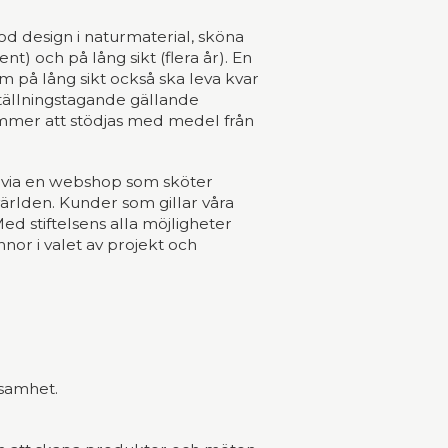
od design i naturmaterial, sköna
t) och på lång sikt (flera år). En
m på lång sikt också ska leva kvar
ställningstagande gällande
kommer att stödjas med medel från
den via en webshop som sköter
världen. Kunder som gillar våra
ed stiftelsens alla möjligheter
nor i valet av projekt och
rksamhet.