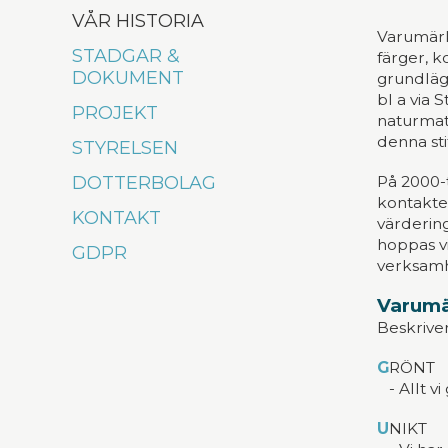
VÅR HISTORIA
Varumärke
STADGAR &
färger, k
DOKUMENT
grundlägg
bl a via
PROJEKT
naturmate
denna sti
STYRELSEN
DOTTERBOLAG
På 2000-t
kontakten
KONTAKT
värdering
hoppas vi
GDPR
verksamh
Varumä
Beskriver
G
RÖNT
- Allt vi
U
NIKT